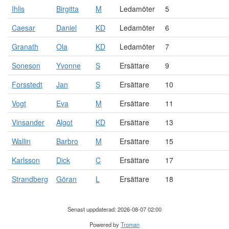
Ihlis
Birgitta
M
Ledamöter
5
Caesar
Daniel
KD
Ledamöter
6
Granath
Ola
KD
Ledamöter
7
Soneson
Yvonne
S
Ersättare
9
Forsstedt
Jan
S
Ersättare
10
Vogt
Eva
M
Ersättare
11
Vinsander
Algot
KD
Ersättare
13
Wallin
Barbro
M
Ersättare
15
Karlsson
Dick
C
Ersättare
17
Strandberg
Göran
L
Ersättare
18
Senast uppdaterad: 2026-08-07 02:00
Powered by
Troman