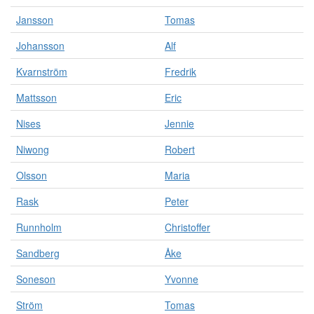
Jansson
Tomas
Johansson
Alf
Kvarnström
Fredrik
Mattsson
Eric
Nises
Jennie
Niwong
Robert
Olsson
Maria
Rask
Peter
Runnholm
Christoffer
Sandberg
Åke
Soneson
Yvonne
Ström
Tomas