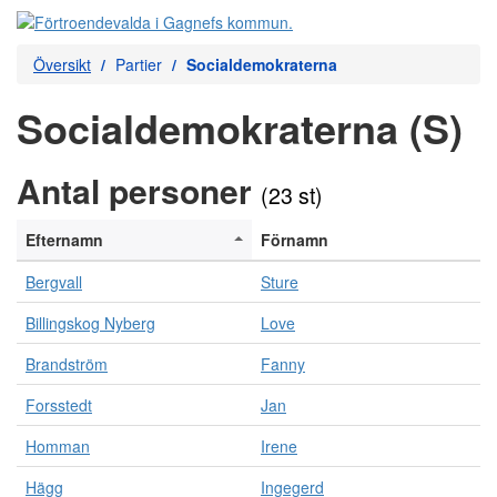
Översikt
Partier
Socialdemokraterna
Socialdemokraterna (S)
Antal personer
(23 st)
Efternamn
Förnamn
Bergvall
Sture
Billingskog Nyberg
Love
Brandström
Fanny
Forsstedt
Jan
Homman
Irene
Hägg
Ingegerd