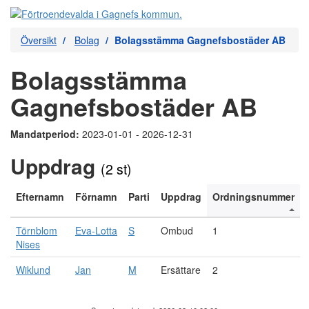
Översikt
Bolag
Bolagsstämma Gagnefsbostäder AB
Bolagsstämma
Gagnefsbostäder AB
Mandatperiod:
2023-01-01 - 2026-12-31
Uppdrag
(2 st)
Efternamn
Förnamn
Parti
Uppdrag
Ordningsnummer
Törnblom
Eva-Lotta
S
Ombud
1
Nises
Wiklund
Jan
M
Ersättare
2